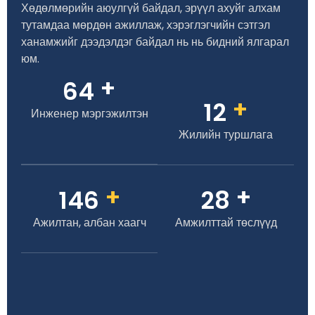
Хөдөлмөрийн аюулгүй байдал, эрүүл ахуйг алхам
тутамдаа мөрдөн ажиллаж, хэрэглэгчийн сэтгэл
ханамжийг дээдэлдэг байдал нь нь бидний ялгарал
юм.
+
70
+
13
Инженер мэргэжилтэн
Жилийн туршлага
+
+
160
30
Ажилтан, албан хаагч
Амжилттай төслүүд