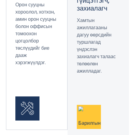
гүйцэтгэгч,
Орон сууцны
захиалагч
хороолол, хотхон,
амин орон сууцны
Хамтын
болон оффисын
ажиллагааны
томоохон
дагуу өөрсдийн
цогцолбор
туршлагад
төслүүдийг бие
үндэслэн
дааж
захиалагч талаас
хэрэгжүүлдэг.
төлөөлөн
ажилладаг.