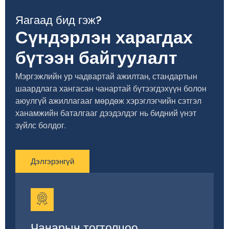
Яагаад бид гэж?
Сүндэрлэн харагдах
бүтээн байгуулалт
Мэргэжлийн ур чадвартай ажилтан, стандартын
шаардлага хангасан чанартай бүтээгдэхүүн болон
аюулгүй ажиллагааг мөрдөж хэрэглэгчийн сэтгэл
ханамжийн баталгааг дээдэлдэг нь бидний үнэт
зүйлс болдог.
Дэлгэрэнгүй
Чанарын тогтолцоо