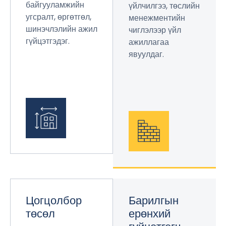
байгууламжийн
үйлчилгээ, төслийн
угсралт, өргөтгөл,
менежментийн
шинэчлэлийн ажил
чиглэлээр үйл
гүйцэтгэдэг.
ажиллагаа
явуулдаг.
Цогцолбор
Барилгын
төсөл
ерөнхий