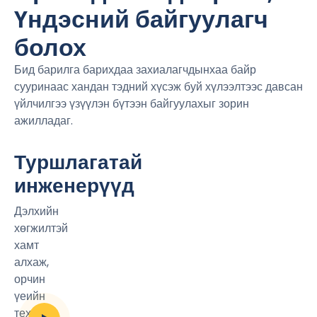
Үндэсний байгуулагч
болох
Бид барилга барихдаа захиалагчдынхаа байр
сууринаас хандан тэдний хүсэж буй хүлээлтээс давсан
үйлчилгээ үзүүлэн бүтээн байгуулахыг зорин
ажилладаг.
Туршлагатай
инженерүүд
Дэлхийн
хөгжилтэй
хамт
алхаж,
орчин
үеийн
Видео үзэх
техник