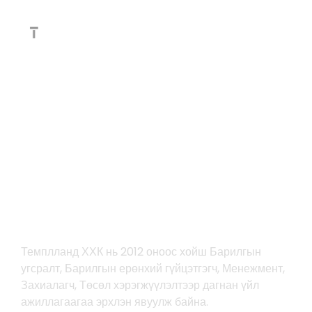
Чанартай барилга,
Үнэт хөрөнгө
Темплланд ХХК нь 2012 оноос хойш Барилгын
угсралт, Барилгын ерөнхий гүйцэтгэгч, Менежмент,
Захиалагч, Төсөл хэрэгжүүлэлтээр дагнан үйл
ажиллагаагаа эрхлэн явуулж байна.