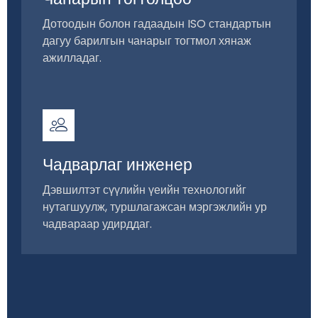
Дотоодын болон гадаадын ISO стандартын
дагуу барилгын чанарыг тогтмол хянаж
ажилладаг.
Чадварлаг инженер
Дэвшилтэт сүүлийн үеийн технологийг
нутагшуулж, туршлагажсан мэргэжлийн ур
чадвараар удирддаг.