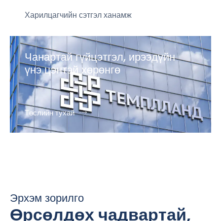
Харилцагчийн сэтгэл ханамж
Чанартай гүйцэтгэл, ирээдүйн
үнэ цэнтэй хөрөнгө
Төслийн тухай
Эрхэм зорилго
Өрсөлдөх чадвартай,