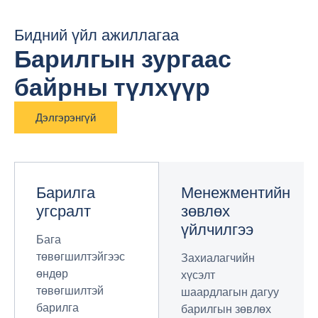
Бидний үйл ажиллагаа
Барилгын зургаас
байрны түлхүүр
Дэлгэрэнгүй
Барилга
Менежментийн
угсралт
зөвлөх
үйлчилгээ
Бага
төвөгшилтэйгээс
Захиалагчийн
өндөр
хүсэлт
төвөгшилтэй
шаардлагын дагуу
барилга
барилгын зөвлөх