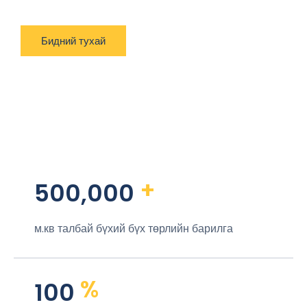
Бидний тухай
+
500,000
м.кв талбай бүхий бүх төрлийн барилга
%
100