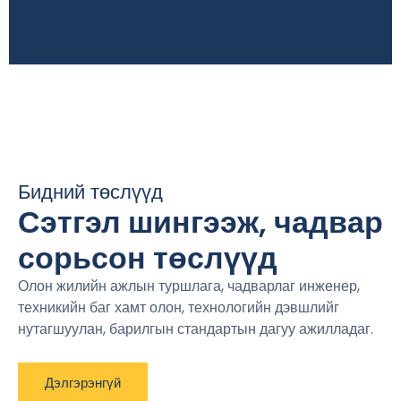
Бидний төслүүд
Сэтгэл шингээж, чадвар
сорьсон төслүүд
Олон жилийн ажлын туршлага, чадварлаг инженер,
техникийн баг хамт олон, технологийн дэвшлийг
нутагшуулан, барилгын стандартын дагуу ажилладаг.
Дэлгэрэнгүй